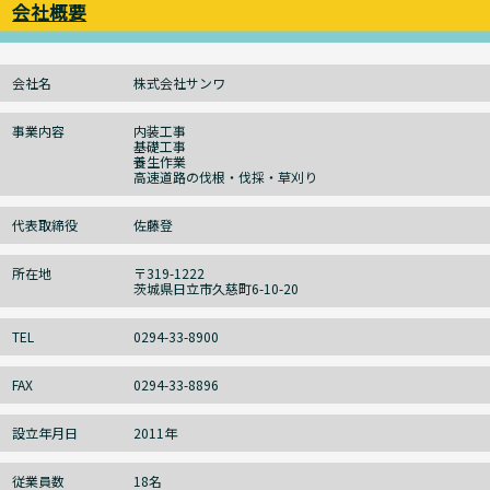
会社概要
会社名
株式会社サンワ
事業内容
内装工事
基礎工事
養生作業
高速道路の伐根・伐採・草刈り
代表取締役
佐藤登
所在地
〒319-1222
茨城県日立市久慈町6-10-20
TEL
0294-33-8900
FAX
0294-33-8896
設立年月日
2011年
従業員数
18名