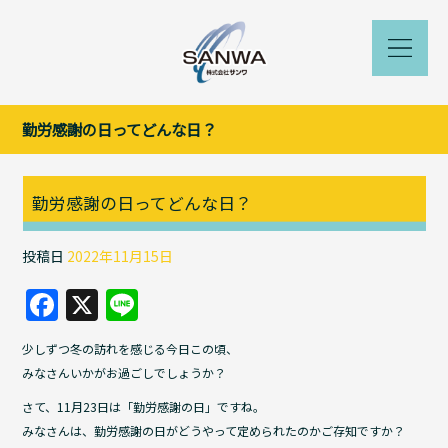
勤労感謝の日ってどんな日？
勤労感謝の日ってどんな日？
投稿日
2022年11月15日
F
X
Li
a
n
少しずつ冬の訪れを感じる今日この頃、
c
e
みなさんいかがお過ごしでしょうか？
e
さて、11月23日は「勤労感謝の日」ですね。
b
みなさんは、勤労感謝の日がどうやって定められたのかご存知ですか？