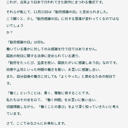
これが、古来より日本で行われてきた耕作にまつわる儀式です。
それらが転じて、11月23日は「勤労感謝の日」と定められました。
こう聞くと、少し「勤労感謝の日」に対する意識が変わってくるのではな
いでしょう
か？
「勤労感謝の日」は何も、
働いている誰かに対してのみ感謝を行う日ではありません。
国民の祝日に関する法律に定められている通り、
「勤労をたっとび、生産を祝い、国民たがいに感謝しあう日」なのです。
同僚や上司といった仲間の働きを敬い、お互いに感謝し合い、
また、自分自身の働きに対しても「よくやった」と褒めるための祝日で
す。
「働く」ということは、貴く、尊敬に値することです。
私たちはその志を以て、「働く仲間」をお互いに敬い合い、
切磋琢磨しながら、「働くことの喜び」をより深く知っていきたいと考え
ています。
さて、ここでみなさんにお尋ねします。