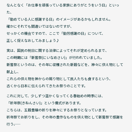
o
なんとなく「お仕事を頑張っている家族にありがとうをいう日」といっ
o
た、
「勤めている人に感謝する日」のイメージがあるかもしれません。
k
確かにそれでも間違いではないのですが、
せっかくの機会ですので、ここで「勤労感謝の日」について、
正しく捉えなおしてみましょう♪
実は、国民の祝日に関する法律によってそれが定められるまで、
この時期には「新嘗祭(にいなめさい)」が行われていました。
新嘗祭というのは、その年に収穫された新穀などを、神々に供え物として
献上し、
これらの供え物を神からの賜り物として民人たちも食するという、
古くから日本に伝えられてきたお祭りのことです。
これに対して、少しずつ温かくなってくる春始めの時季には、
「祈年祭(きねんさい)」という儀式があります。
こちらは、五穀豊穣の祈りを神々にするお祭りとなっています。
祈年祭でお祈りをし、その年の豊作なものを供え物として新嘗祭で感謝を
行う――、