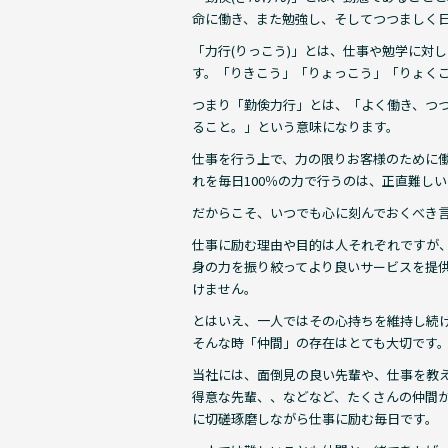
命に働き、また勉強し、そしてつつましく
「力行(りっこう)」とは、仕事や勉学に対
す。「りきこう」「りょっこう」「りょく
つまり「勤倹力行」とは、「よく働き、つ
ること。」という意味になります。
仕事を行う上で、力の限りお客様のために
れを毎日100％の力で行うのは、正直難し
だからこそ、いつでも心に刻んでおくべき
仕事に励む理由や目的は人それぞれですが
身の力を振り絞ってより良いサービスを提
けません。
とはいえ、一人ではその心持ちを維持し続
そんな時「仲間」の存在はとても大切です
当社には、面倒見の良い先輩や、仕事を教
得意な先輩、、などなど、たくさんの仲間
に切磋琢磨しながら仕事に励む毎日です。