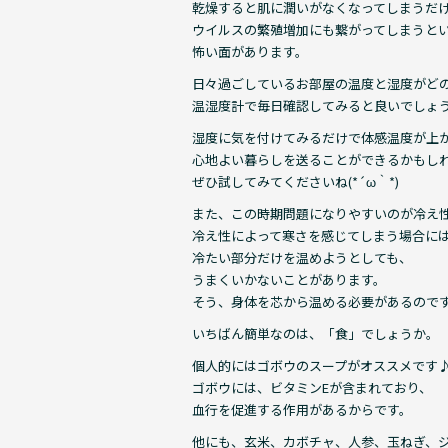
乾燥すると肌に潤いがなくなってしまうだ
ウイルスの繁殖増加にも繋がってしまうと
怖い面があります。
日々過ごしているお部屋の温度と湿度がど
温湿度計で毎日確認してみると良いでしょ
湿度に気を付けてみるだけで体感温度が上
心地よい暮らしを送ることができるかもし
ぜひ試してみてくださいね(*´ω｀*)
また、この時期問題になりやすいのが冷え
冷え性によって寒さを感じてしまう場合に
冷たい部分だけを温めようとしても、
うまくいかないことがあります。
そう、身体を芯から温める必要があるので
いちばん簡単なのは、「食」でしょうか。
個人的にはゴボウのスープがオススメです
ゴボウには、ビタミンEが含まれており、
血行を促進する作用があるからです。
他にも、玄米、カボチャ、人参、玉ねぎ、