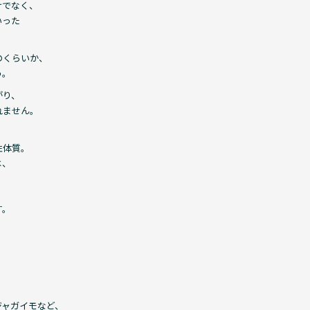
けでなく、
いった
のくらいか、
う。
がり、
れません。
性体質。
は、
す。
♪
ジャガイモなど、