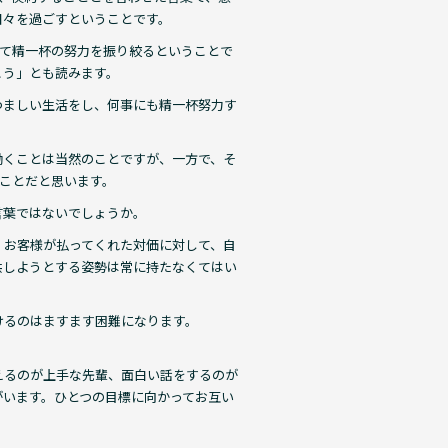
日々を過ごすということです。
して精一杯の努力を振り絞るということで
こう」とも読みます。
つましい生活をし、何事にも精一杯努力す
働くことは当然のことですが、一方で、そ
いことだと思います。
言葉ではないでしょうか。
、お客様が払ってくれた対価に対して、自
供しようとする姿勢は常に持たなくてはい
けるのはますます困難になります。
。
えるのが上手な先輩、面白い話をするのが
がいます。ひとつの目標に向かってお互い