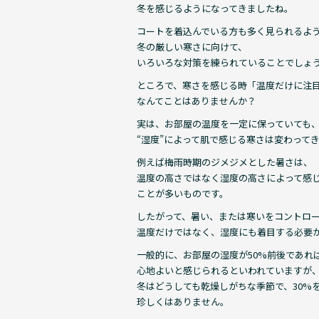
e
冬を感じるようになってきましたね。
b
コートを着込んでいる方も多く見られるよ
o
冬の厳しい寒さに向けて、
いろいろな対策を練られていることでしょ
o
ところで、寒さを感じる時「温度だけに注
k
なんてことはありませんか？
実は、お部屋の温度を一定に保っていても
“湿度”によって肌で感じる寒さは変わって
例えば梅雨時期のジメジメとした暑さは、
温度の高さではなく湿度の高さによって感
ことが多いものです。
したがって、暑い、または寒いをコントロ
温度だけではなく、湿度にも着目する必要
一般的に、お部屋の湿度が50%前後であれ
心地よいと感じられるといわれていますが
冬はどうしても乾燥しがちな季節で、30%
珍しくはありません。