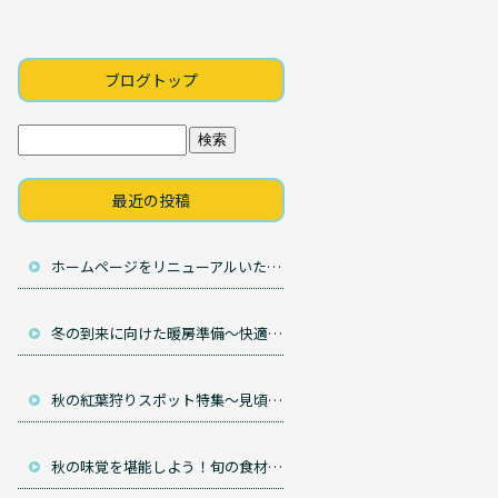
ブログトップ
最近の投稿
ホームページをリニューアルいたしました。
冬の到来に向けた暖房準備～快適と省エネを両立させる～
秋の紅葉狩りスポット特集～見頃を狙って訪問しよう～
秋の味覚を堪能しよう！旬の食材で作る簡単レシピ