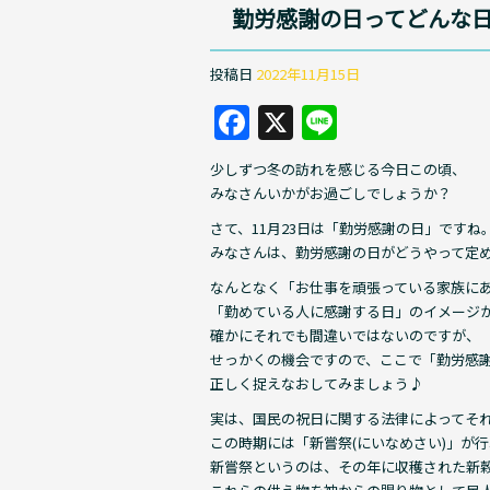
勤労感謝の日ってどんな
投稿日
2022年11月15日
F
X
Li
a
n
少しずつ冬の訪れを感じる今日この頃、
c
e
みなさんいかがお過ごしでしょうか？
e
さて、11月23日は「勤労感謝の日」ですね
b
みなさんは、勤労感謝の日がどうやって定
o
なんとなく「お仕事を頑張っている家族に
「勤めている人に感謝する日」のイメージ
o
確かにそれでも間違いではないのですが、
k
せっかくの機会ですので、ここで「勤労感
正しく捉えなおしてみましょう♪
実は、国民の祝日に関する法律によってそ
この時期には「新嘗祭(にいなめさい)」が
新嘗祭というのは、その年に収穫された新