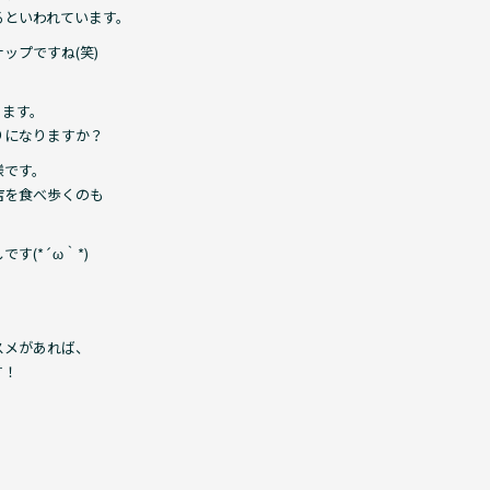
るといわれています。
ップですね(笑)
きます。
りになりますか？
様です。
店を食べ歩くのも
(*´ω｀*)
スメがあれば、
す！