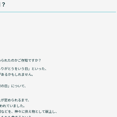
日？
。
められたのかご存知ですか？
ありがとうをいう日」といった、
があるかもしれません。
謝の日」について、
れが定められるまで、
行われていました。
穀などを、神々に供え物として献上し、