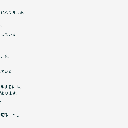
うになりました。
う。
目している」
、
きます。
じている
ールするには、
があります。
ば
、
を切ることも