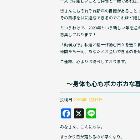
一人では難しいことも仲間と一緒であれば
皆さんにもそれぞれ新年の目標があること
その目標を共に達成できるのでこれほど嬉
というわけで、2023年という新しい年を迎
募集しております！
「勤倹力行」私達と精一杯励む日々を送り
仲間たち一同、あなたとお会いできるのを
ご連絡、心よりお待ちしております。
〜身体も心もポカポカな
投稿日
2022年12月15日
F
X
Li
a
n
みなさん、こんにちは。
c
e
すっかり日が落ちるのが早くなり、