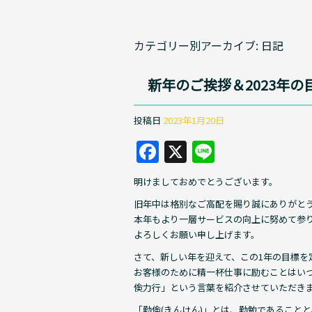
カテゴリー別アーカイブ:
日記
新年のご挨拶＆2023年の
投稿日
2023年1月20日
F
X
Li
a
n
明けましておめでとうございます。
c
e
旧年中は格別なご高配を賜り誠にありがと
e
本年もより一層サービスの向上に努めて参
b
よろしくお願い申し上げます。
o
さて、新しい年を迎えて、この1年の目標を
お客様のために精一杯仕事に励むことはい
o
倹力行」という言葉を紹介させていただき
k
「勤倹(きんけん)」とは、勤勉であること