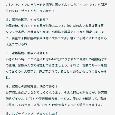
これらを、すぐに持ち出せる場所に置いておくのがポイントです。玄関近
くのクローゼットとか、良いかも♪
２．家具の固定、やってある？
地震の時、倒れてくる家具が危険なんです。特に背の高い家具は要注意！
タンスや本棚、冷蔵庫なんかは、転倒防止器具でしっかり固定しましょ
う。寝室や子供部屋の家具は特に大事ですよ。寝ている時に倒れてきたら
大変ですからね
３．避難経路、家族で確認した？
いざという時、どこに逃げればいいか分かりますか？最寄りの避難所まで
の道順、家族みんなで確認しておきましょう。それと、複数のルートを知
っておくのも大切です。道が塞がれていることもあるかもしれませんから
ね。
４．家族との連絡方法、決めてある？
災害時は電話がつながりにくくなります。そんな時に便利なのが、災害用
伝言ダイヤル（171）や災害用伝言板サービス。使い方を確認して、家族
で共有しておきましょう。LINEやTwitterなどのSNSも活用できますよ。
５．ハザードマップ、チェックした？