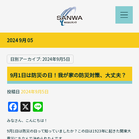
2024 9月 05
日別アーカイブ:
2024年9月5日
9月1日は防災の日！我が家の防災対策、大丈夫？
投稿日
2024年9月5日
F
X
Li
a
n
みなさん、こんにちは！
c
e
9月1日は防災の日って知っていましたか？この日は1923年に起きた関東大
e
震災にちなんで決められたんです。