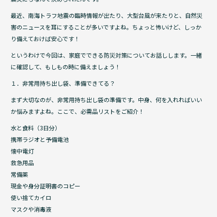
b
最近、南海トラフ地震の臨時情報が出たり、大型台風が来たりと、自然災
o
害のニュースを耳にすることが多いですよね。ちょっと怖いけど、しっか
o
り備えておけば安心です！
k
というわけで今回は、家庭でできる防災対策についてお話しします。一緒
に確認して、もしもの時に備えましょう！
１．非常用持ち出し袋、準備できてる？
まず大切なのが、非常用持ち出し袋の準備です。中身、何を入れればいい
か悩みますよね。ここで、必需品リストをご紹介！
水と食料（3日分）
携帯ラジオと予備電池
懐中電灯
救急用品
常備薬
現金や身分証明書のコピー
使い捨てカイロ
マスクや消毒液