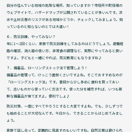
自分の住んでいる地域の危険な場所、知っていますか？市役所や町役場の
ウェブサイトで、ハザードマップが公開されていることが多いんです。洪
水や土砂災害のリスクがある地域かどうか、チェックしてみましょう。知
っているのと知らないのとでは大違い！
６．防災訓練、やってみない？
年に1～2回くらい、家族で防災訓練をしてみるのはどうでしょう。避難経
路の確認、消火器の使い方、非常食の調理など、実際にやってみると良い
ですよ。子どもと一緒にやれば、防災教育にもなりますね♪
７．備蓄品、ローリングストック法で管理しよう！
備蓄品の管理って、けっこう面倒くさいですよね。そこでおすすめなのが
「ローリングストック法」です。普段から少し多めに食料を買っておい
て、古いものから使っていく方法です。使った分を補充すれば、いつも新
鮮な備蓄品が保てますよ。便利でしょ♪
防災対策、一度にすべてやろうとすると大変ですよね。でも、少しずつで
も始めることが大切なんです。今日から、できることからはじめてみまし
ょう。
家族で話し合って、定期的に見直すのもいいですね。自然災害は避けられ